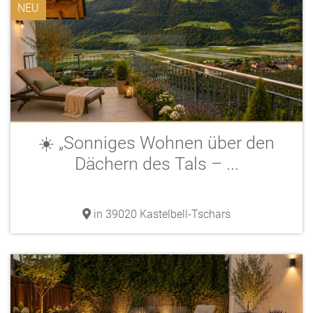
NEU
☀️ „Sonniges Wohnen über den
Dächern des Tals – ...
in 39020 Kastelbell-Tschars