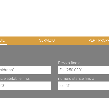
ILI
SERVIZIO
PER I PROP
Prezzo fino a:
cie abitabile fino:
numero stanze fino a: