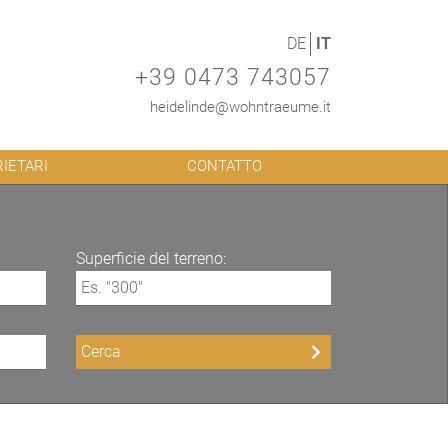
DE
IT
+39 0473 743057
heidelinde@wohntraeume.it
RIETARI
CONTATTO
Superficie del terreno: