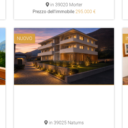
in 39020 Morter
Prezzo dell'immobile
295.000 €
NUOVO
I
in 39025 Naturns