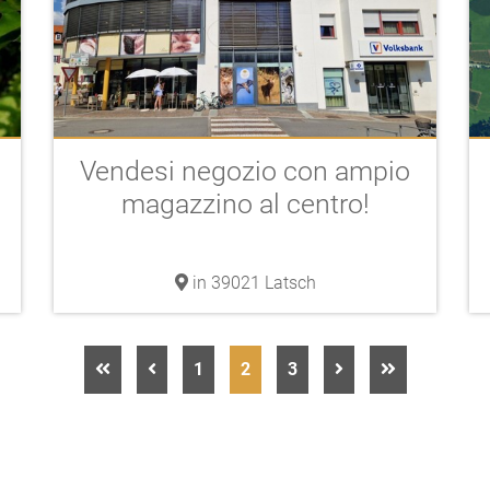
Vendesi negozio con ampio
magazzino al centro!
in 39021 Latsch
1
2
3