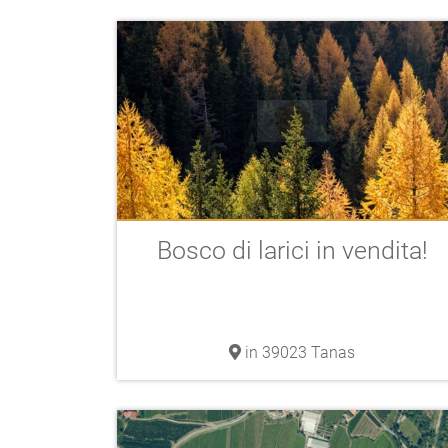
Bosco di larici in vendita!
in 39023 Tanas