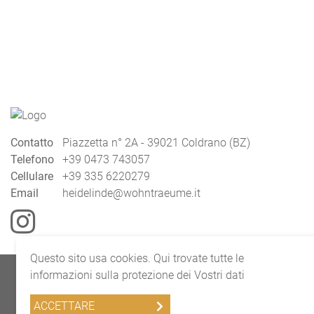
Contatto
Piazzetta n° 2A - 39021 Coldrano (BZ)
Telefono
+39 0473 743057
Cellulare
+39 335 6220279
Email
heidelinde@wohntraeume.it
Questo sito usa cookies. Qui trovate tutte le
© Wohnträume Heidelinde Gurschler
informazioni sulla protezione dei Vostri dati
Imprint
Contatto
Protezione dati
ACCETTARE