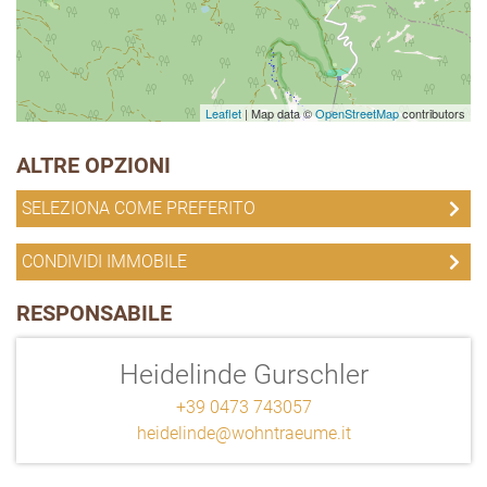
Leaflet
| Map data ©
OpenStreetMap
contributors
ALTRE OPZIONI
SELEZIONA COME PREFERITO
CONDIVIDI IMMOBILE
RESPONSABILE
Heidelinde Gurschler
+39 0473 743057
heidelinde@wohntraeume.it