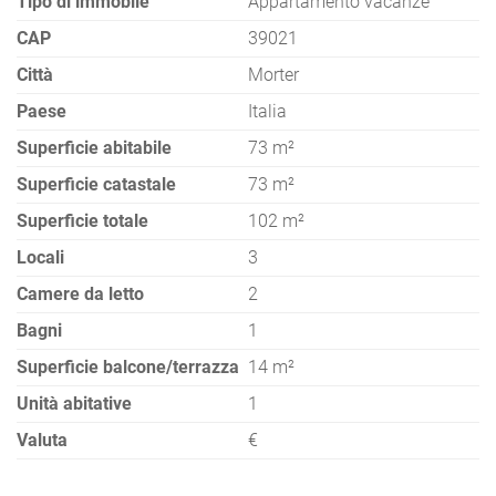
Tipo di immobile
Appartamento vacanze
CAP
39021
Città
Morter
Paese
Italia
Superficie abitabile
73 m²
Superficie catastale
73 m²
Superficie totale
102 m²
Locali
3
Camere da letto
2
Bagni
1
Superficie balcone/terrazza
14 m²
Unità abitative
1
Valuta
€