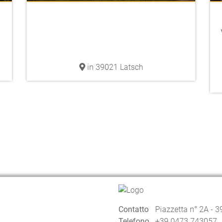
in 39021 Latsch
Contatto
Piazzetta n° 2A - 
Telefono
+39 0473 743057