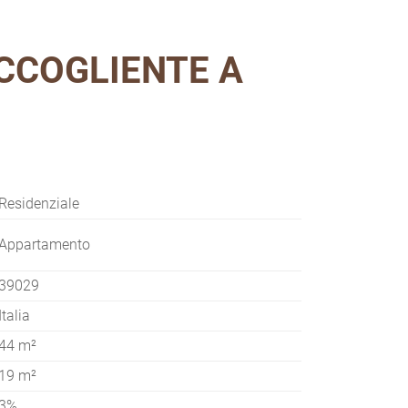
CCOGLIENTE A
Residenziale
Appartamento
39029
Italia
44 m²
19 m²
3%