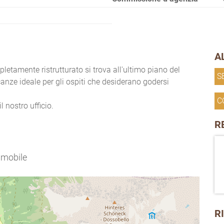
A
tamente ristrutturato si trova all'ultimo piano del
S
anze ideale per gli ospiti che desiderano godersi
C
l nostro ufficio.
R
immobile
R